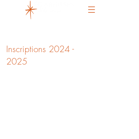
ASSOCIATION LAÏQUE DE SCOUTISME
Inscriptions
2024 -
2025
Chers Parents,
Tout d’abord merci pour l’intérêt que
vous portez à notre Association laïque
de scoutisme : Éclaireur.se.s Étoile
Rousse.
Voici les informations relatives à notre
processus d’inscription pour l’année qui
débute. Les documents d’information