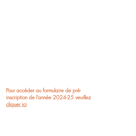
suivants sont à télécharger :
Dossier d’Information
Manifeste
Projet Éducatif
Je vous invite à consulter avec soin ces
documents afin de vous assurer de
l’adéquation entre vos attentes, celles
de vos enfants et ce que nous
proposons.
Pour accéder au formulaire de pré-
inscription de l’année 2024-25 veuillez
cliquer ici
(
https://forms.gle/pjmsB1DRK2sN9L4
E6
)
La période d’inscription s’étend du 9