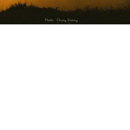
Photo : Chang Duong
 pas l’apologie de l’athéisme, la religion
us sa place dans la société et dans la
. La laïcité des ÉCLAIREUR·SE·S ÉTOILE
dée sur des valeurs positives de respect
es, permettant à chacun de vivre et
es propres convictions religieuses s’il le
Rejoins-Nous !