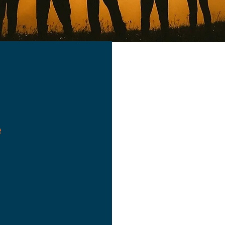
Nous ne faisons
ayant selon no
e
sphère privée
ROUSSE est fon
des différenc
d’approfondir s
souhaite.
Haut de page