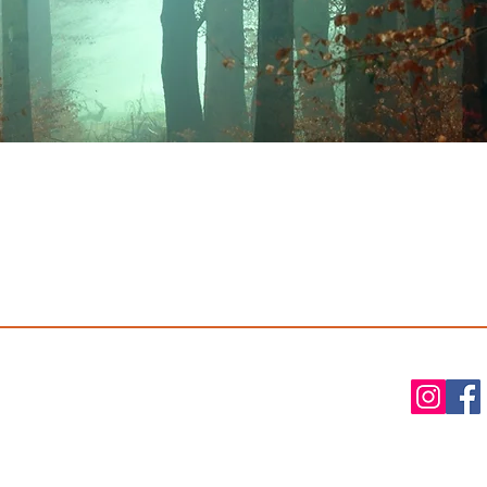
LAÏCIT
É
É
DUCATION
ORGANISAT
Nous contacter